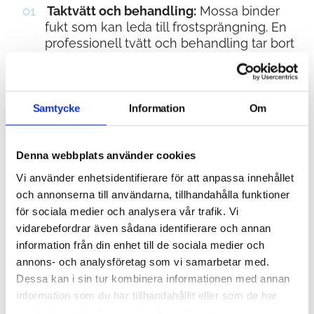
Taktvätt och behandling:
Mossa binder
fukt som kan leda till frostsprängning. En
professionell tvätt och behandling tar bort
problemet för en bråkdel av priset för ett
byte.
Takmålning:
Betongpannor kan målas för
Samtycke
Information
Om
att få en ny skyddande yta som
tillsammans med underhåll förlänger
livslängden och ser som nya ut.
Denna webbplats använder cookies
Mindre reparationer:
Att byta ut enstaka
Vi använder enhetsidentifierare för att anpassa innehållet
trasiga pannor och se över plåten runt
och annonserna till användarna, tillhandahålla funktioner
skorstenen hjälper ofta för att hålla taket
för sociala medier och analysera vår trafik. Vi
tätt i många år till.
vidarebefordrar även sådana identifierare och annan
Eget underhåll:
Genom att själv hålla
information från din enhet till de sociala medier och
taket rent från löv och mossa sparar du
annons- och analysföretag som vi samarbetar med.
stora summor över tid.
Dessa kan i sin tur kombinera informationen med annan
information som du har tillhandahållit eller som de har
Läs mer om
små reperationer, taktvätt och
samlat in när du har använt deras tjänster.