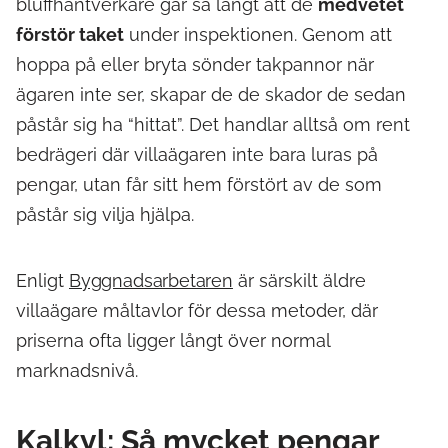
bluffhantverkare går så långt att de
medvetet
förstör taket
under inspektionen. Genom att
hoppa på eller bryta sönder takpannor när
ägaren inte ser, skapar de de skador de sedan
påstår sig ha “hittat”. Det handlar alltså om rent
bedrägeri där villaägaren inte bara luras på
pengar, utan får sitt hem förstört av de som
påstår sig vilja hjälpa.
Enligt
Byggnadsarbetaren
är särskilt äldre
villaägare måltavlor för dessa metoder, där
priserna ofta ligger långt över normal
marknadsnivå.
Kalkyl: Så mycket pengar