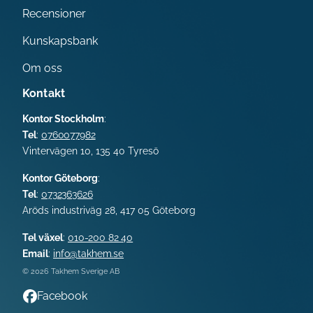
Recensioner
Kunskapsbank
Om oss
Kontakt
Kontor Stockholm
:
Tel
:
0760077982
Vintervägen 10, 135 40 Tyresö
Kontor Göteborg
:
Tel
:
0732363626
Aröds industriväg 28,
417 05
Göteborg
Tel växel
:
010-200 82 40
Email
:
info@takhem.se
© 2026 Takhem Sverige AB
Facebook