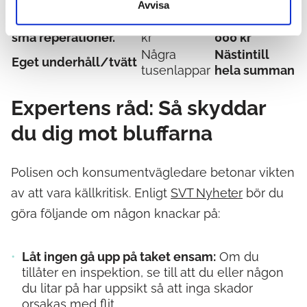
250 000 kr
Avvisa
Taktvätt, målning &
Från 30 000
120 000 – 220
små reperationer.
kr
000 kr
Några
Nästintill
Eget underhåll/tvätt
tusenlappar
hela summan
Expertens råd: Så skyddar
du dig mot bluffarna
Polisen och konsumentvägledare betonar vikten
av att vara källkritisk. Enligt
SVT Nyheter
bör du
göra följande om någon knackar på:
Låt ingen gå upp på taket ensam:
Om du
tillåter en inspektion, se till att du eller någon
du litar på har uppsikt så att inga skador
orsakas med flit.