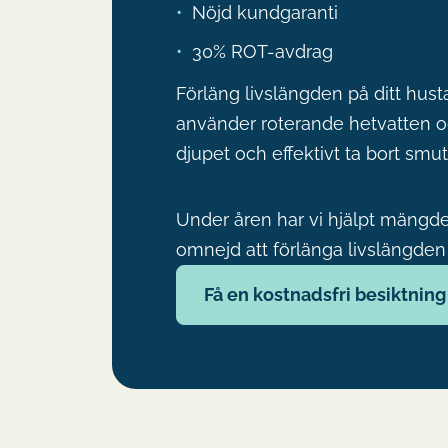
Nöjd kundgaranti
30% ROT-avdrag
Förläng livslängden på ditt hust
använder roterande hetvatten oc
djupet och effektivt ta bort smu
Under åren har vi hjälpt mäng
omnejd att förlänga livslängden 
Få en kostnadsfri besiktning