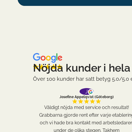
Nöjda kunder i hel
Över 100 kunder har satt betyg 5.0/5.
J
Josefine Appelqvist (Göteborg)
t duktiga
Väldigt nöjda med service och resultat!
 väldigt
Grabbarna gjorde rent efter varje etablerin
arna några
och vi hade bra kontakt med arbetsledare
 noggranna
under de olika stegen. Takhem