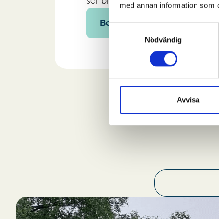
ser bra ut och passar ditt hus.
med annan information som du 
Boka kostnadsfri besiktning
Samtyckesval
Nödvändig
Avvisa