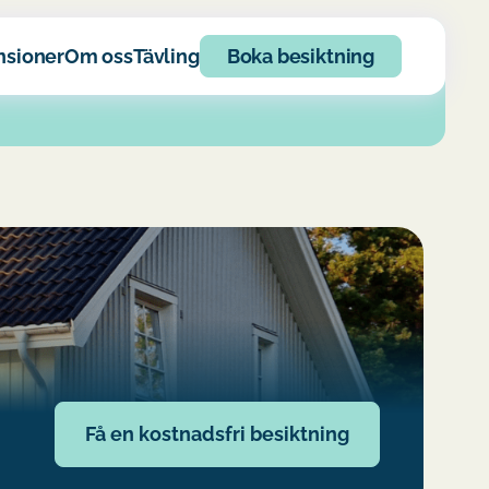
nsioner
Om oss
Tävling
Boka besiktning
Få en kostnadsfri besiktning