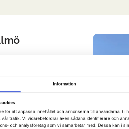
almö
Information
akmålning från Takhem. Vi börjar med
rt smuts, mossa och alger för bästa
lager färg som håller i minst 10 år.
cookies
e för att anpassa innehållet och annonserna till användarna, tillh
vår trafik. Vi vidarebefordrar även sådana identifierare och anna
per dig att hitta rätt nyans som både
nnons- och analysföretag som vi samarbetar med. Dessa kan i sin