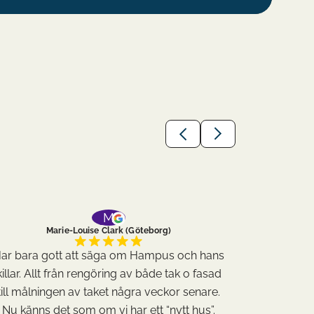
M
Marie-Louise Clark (Göteborg)
ar bara gott att säga om Hampus och hans
Har bara 
killar. Allt från rengöring av både tak o fasad
killar. Al
till målningen av taket några veckor senare.
till målni
Nu känns det som om vi har ett “nytt hus”.
Nu känns 