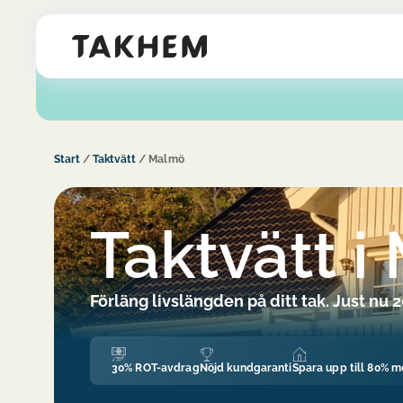
Start
/
Taktvätt
/
Malmö
Taktvätt 
Förläng livslängden på ditt tak. Just nu 
30% ROT-avdrag
Nöjd kundgaranti
Spara upp till 80% m