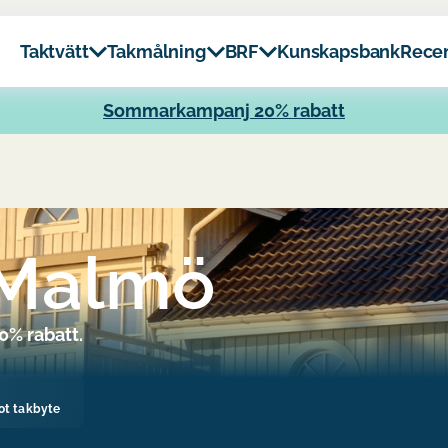
Taktvätt
Takmålning
BRF
Kunskapsbank
Rece
Sommarkampanj 20% rabatt
i Malmö
20% rabatt.
ot takbyte