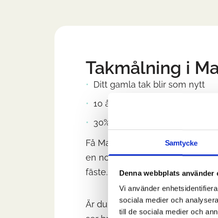
Takmålning i M
Ditt gamla tak blir som nytt
10 års garanti
30% ROT-avdrag
Få Malmös finaste hustak med t
Samtycke
en noggrann taktvätt som tar bo
fäste. Därefter målar vi med två 
Denna webbplats använder 
Vi använder enhetsidentifierar
sociala medier och analysera 
Är du osäker på
färgval
? Vi hjäl
till de sociala medier och a