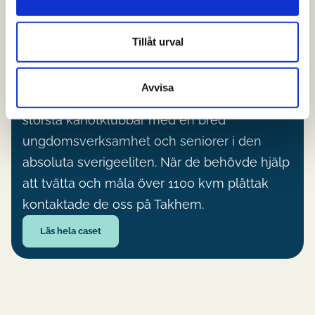
Så förlängde Kungälvs
Tillåt urval
Kanotklubb livslängden på
1100 kvm tak
Avvisa
Kungälvs Kanotklubb är en av Sveriges
största kanotklubbar med en bred
ungdomsverksamhet och seniorer i den
absoluta sverigeeliten. När de behövde hjälp
att tvätta och måla över 1100 kvm plåttak
kontaktade de oss på Takhem.
Läs hela caset