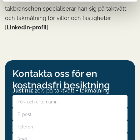
takbranschen specialiserar han sig på taktvätt
och takmålning för villor och fastigheter.
[
LinkedIn-profil
]
Kontakta oss för en
kostnadsfri besiktning
Just nu:
20% på taktvätt + takmålning.
För- och efternamn
E-post
Telefon
Stad