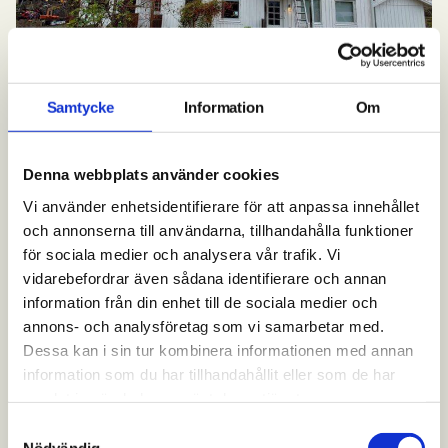
Samtycke
Information
Om
Denna webbplats använder cookies
Tvätta tegelfasad – samma
Vi använder enhetsidentifierare för att anpassa innehållet
och annonserna till användarna, tillhandahålla funktioner
metodik
för sociala medier och analysera vår trafik. Vi
vidarebefordrar även sådana identifierare och annan
Det går att använda samma tillvägagångssätt när
information från din enhet till de sociala medier och
annons- och analysföretag som vi samarbetar med.
man ska tvätta tegelfasad, det vill säga
Dessa kan i sin tur kombinera informationen med annan
schamponering och mjukt rinnande vatten.
information som du har tillhandahållit eller som de har
samlat in när du har använt deras tjänster.
– Liksom för puts och trä kräver även tegel
Samtyckesval