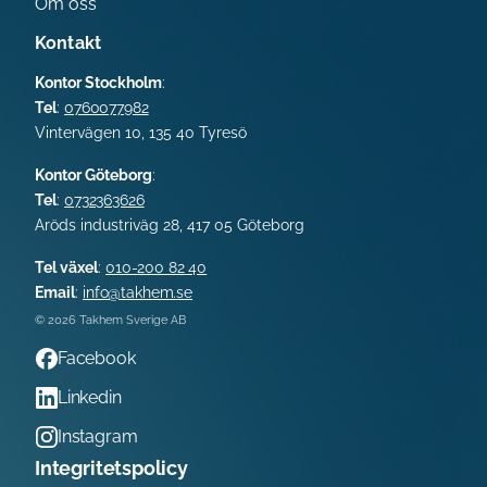
Om oss
Kontakt
Kontor Stockholm
:
Tel
:
0760077982
Vintervägen 10, 135 40 Tyresö
Kontor Göteborg
:
Tel
:
0732363626
Aröds industriväg 28,
417 05
Göteborg
Tel växel
:
010-200 82 40
Email
:
info@takhem.se
© 2026 Takhem Sverige AB
Facebook
Linkedin
Instagram
Integritetspolicy