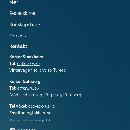
Mer
Recensioner
Kunskapsbank
Om oss
Kontakt
Kontor Stockholm
:
Tel
:
0760077982
Vintervägen 10, 135 40 Tyresö
Kontor Göteborg
:
Tel
:
0732363626
Aröds industriväg 28,
417 05
Göteborg
Tel växel
:
010-200 82 40
Email
:
info@takhem.se
© 2026 Takhem Sverige AB