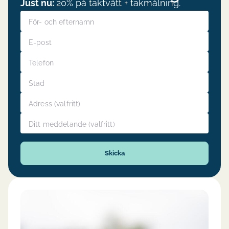
Just nu:
20% på taktvätt + takmålning.
För- och efternamn
E-post
Telefon
Stad
Adress
Ditt meddelande